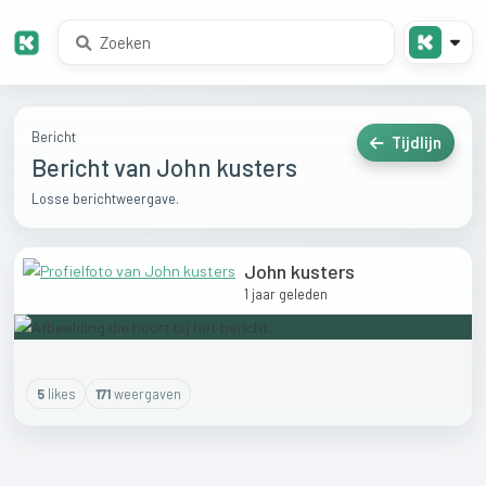
Bericht
Tijdlijn
Bericht van John kusters
Losse berichtweergave.
John kusters
1 jaar geleden
5
like
s
171
weergaven