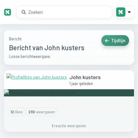
Bericht
Tijdlijn
Bericht van John kusters
Losse berichtweergave.
John kusters
1 jaar geleden
12
like
s
230
weergaven
1
reactie
weergeven