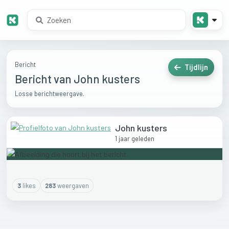
Bericht
Tijdlijn
Bericht van John kusters
Losse berichtweergave.
John kusters
1 jaar geleden
3
like
s
283
weergaven