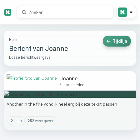
Bericht
Tijdlijn
Bericht van Joanne
Losse berichtweergave.
Joanne
3 jaar geleden
Another
in
the
fire
vond
ik
heel
erg
bij
deze
tekst
passen
2
like
s
252
weergaven