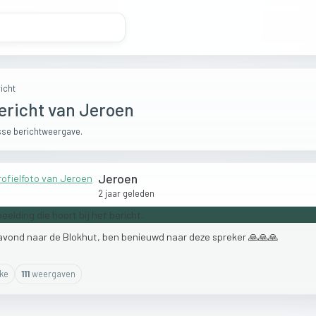
icht
ericht van Jeroen
se berichtweergave.
Jeroen
2 jaar geleden
avond
naar
de
Blokhut,
ben
benieuwd
naar
deze
spreker
🙏🙏🙏
ike
111
weergaven