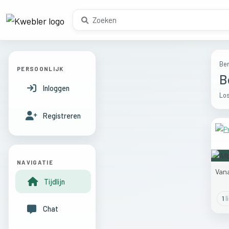
Ber
PERSOONLIJK
B
Inloggen
Los
Registreren
NAVIGATIE
Van
Tijdlijn
1
l
Chat