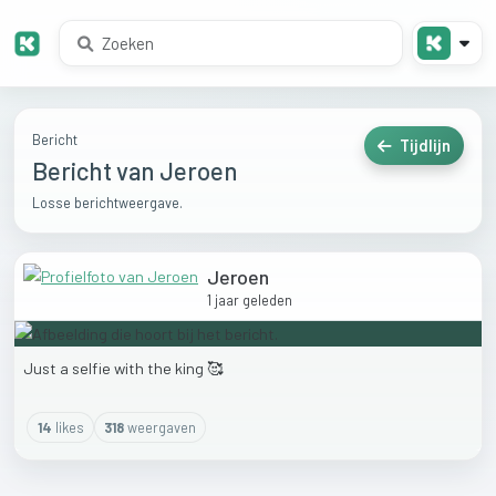
Bericht
Tijdlijn
Bericht van Jeroen
Losse berichtweergave.
Jeroen
1 jaar geleden
Just
a
selfie
with
the
king
🥰
14
like
s
318
weergaven