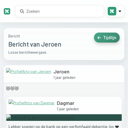
Bericht
Tijdlijn
Bericht van Jeroen
Losse berichtweergave.
Jeroen
1 jaar geleden
😻😻😻
Dagmar
1 jaar geleden
Lekker
soezen
op
de
bank
op
een
verfomfaaid
dekentje.
Ivy
❤️