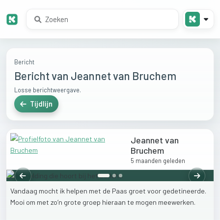
Bericht
Bericht van Jeannet van Bruchem
Losse berichtweergave.
Tijdlijn
Jeannet van
Bruchem
5 maanden geleden
Vorige
Volgen
Vandaag
mocht
ik
helpen
met
de
Paas
groet
voor
gedetineerde.
Mooi
om
met
zo’n
grote
groep
hieraan
te
mogen
meewerken.