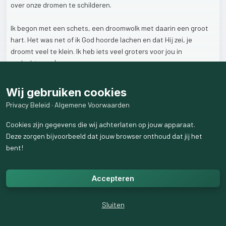
over
onze
dromen
te
schilderen.
Ik
begon
met
een
schets,
een
droomwolk
met
daarin
een
groot
hart.
Het
was
net
of
ik
God
hoorde
lachen
en
dat
Hij
zei,
je
droomt
veel
te
klein.
Ik
heb
iets
veel
groters
voor
jou
in
gedachten.
:-)
Het
deed
me
goed
dat
waar
ik
van
droomde
door
God
veel
groter
Wij gebruiken cookies
werd
gemaakt.
Zo
van,
ja
je
bent
op
de
goede
weg,
maar
veel
te
Privacy Beleid
·
Algemene Voorwaarden
bescheiden.
Cookies zijn gegevens die wij achterlaten op jouw apparaat.
Hoe
is
dat
met
jou?
Heb
jij
jouw
dromen
wel
eens
aan
God
Deze zorgen bijvoorbeeld dat jouw browser onthoud dat jij het
voorgelegd?
bent!
Heb
je
ook
een
antwoord
gekregen?
Accepteren
Of
durf
je
(nog)
niet
te
dromen.
Is
het
jouw
tijd
nog
niet?
Voor
mij
is
dromen
belangrijk,
het
geeft
je
een
doel
om
naar
toe
Sluiten
op
reis
te
gaan.
Woensdag
avond
gaan
we
het
in
het
Workinar
hebben
over