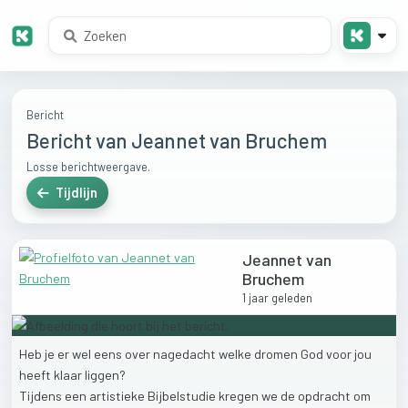
Bericht
Bericht van Jeannet van Bruchem
Losse berichtweergave.
Tijdlijn
Jeannet van
Bruchem
1 jaar geleden
Heb
je
er
wel
eens
over
nagedacht
welke
dromen
God
voor
jou
heeft
klaar
liggen?
Tijdens
een
artistieke
Bijbelstudie
kregen
we
de
opdracht
om