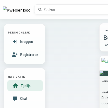
Ber
PERSOONLIJK
B
Inloggen
Los
Registreren
NAVIGATIE
Van
Tijdlijn
Vaa
Dit
Chat
doo