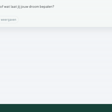
of
wat
laat
jij
jouw
droom
bepalen?
weergaven