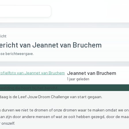
icht
ericht van Jeannet van Bruchem
se berichtweergave.
Jeannet van Bruchem
1 jaar geleden
daag
is
de
Leef
Jouw
Droom
Challenge
van
start
gegaan.
k
durven
we
niet
te
dromen
of
onze
dromen
waar
te
maken
omdat
we
o
kan
zijn
door
andere
mensen
of
wat
ze
ooit
hebben
gezegd,
door
de
maa
r
onszelf.