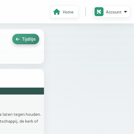
Home
Account
Tijdlijn
ns
laten
tegen
houden.
tschappij,
de
kerk
of