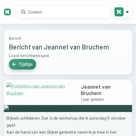
Bericht
Bericht van Jeannet van Bruchem
Losse berichtweergave.
Tijdlijn
Jeannet van
Bruchem
1 jaar geleden
Bijbels
schilderen.
Dat
is
de
workshop
die
ik
zaterdag
5
oktober
geef.
Aan
de
hand
van
een
Bijbel
gedeelte
neem
ik
je
mee
in
het