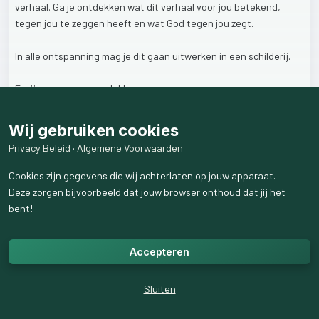
verhaal.
Ga
je
ontdekken
wat
dit
verhaal
voor
jou
betekend,
tegen
jou
te
zeggen
heeft
en
wat
God
tegen
jou
zegt.
In
alle
ontspanning
mag
je
dit
gaan
uitwerken
in
een
schilderij.
Er
zijn
nog
een
paar
plekken
over.
Zie
ik
jou
zaterdag?
https://jeannetcounselingencoaching.nl/bijbelsschilderen/
Wij gebruiken cookies
Privacy Beleid
·
Algemene Voorwaarden
#bijbelsschilderen
#workshop
#creatief
#atelierprachtvrouw
#bijbelsgenieten
#creatiefontspannen
Cookies zijn gegevens die wij achterlaten op jouw apparaat.
Deze zorgen bijvoorbeeld dat jouw browser onthoud dat jij het
bent!
2
like
s
27
weergaven
Accepteren
Sluiten