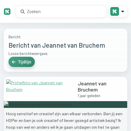
Bericht
Bericht van Jeannet van Bruchem
Losse berichtweergave.
Tijdlijn
Jeannet van
Bruchem
1 jaar geleden
Hoog
sensitief
en
creatief
zijn
aan
elkaar
verbonden.
Ben
jij
een
HSP’er
en
ben
je
ook
creatief
of
liever
gezegd
artistiek
bezig?
Ik
hoop
van
wel
en
anders
wil
ik
je
gaan
uitdagen
om
het
te
gaan