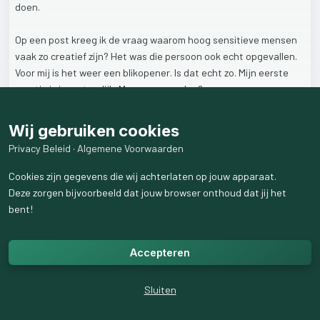
doen.
Op
een
post
kreeg
ik
de
vraag
waarom
hoog
sensitieve
mensen
vaak
zo
creatief
zijn?
Het
was
die
persoon
ook
echt
opgevallen.
Voor
mij
is
het
weer
een
blikopener.
Is
dat
echt
zo.
Mijn
eerste
reactie
is
ja,
natuurlijk.
Maar
waarom
dan?
Mensen
met
HSP
gebruiken
veelvuldig
hun
rechterhersenhelft.
In
Wij gebruiken cookies
dit
gedeelte
van
de
hersenen
zitten
de
emoties,
beelden
en
Privacy Beleid
·
Algemene Voorwaarden
intuïtie
naast
ook
holistisch,
relatie
en
tijdloos.
Cookies zijn gegevens die wij achterlaten op jouw apparaat.
Als
je
aan
het
creëren
bent,
dan
heb
je
deze
allemaal
nodig.
Deze zorgen bijvoorbeeld dat jouw browser onthoud dat jij het
Vandaar
dat
het
ook
logisch
is
dat
een
HSP’er
creativiteit
nodig
bent!
heeft.
Accepteren
Door
de
creativiteit
kan
je
je
emoties
weergeven.
Dat
wat
met
woorden
meestal
niet
lukt.
Of
je
nu
aan
het
schilderen,
boetseren,
beeldhouwen,
muziek
componeren
en
maken,
Sluiten
houtbewerken
of
wat
dan
ook.
Daarmee
geef
je
je
diepere
emoties,
gevoelens
weer.