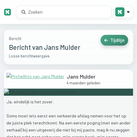
Bericht
Tijdlijn
Bericht van Jans Mulder
Losse berichtweergave.
Jans Mulder
4 maanden geleden
Ja,
eindelijk
is
het
zover.
Soms
moet
iets
eerst
een
verkeerde
afslag
nemen
voor
het
op
de
juiste
plek
terechtkomt.
Na
een
eerste
poging
(met
een
ander
verhaal)
bij
een
uitgeverij
die
niet
bij
mij
paste,
mag
ik
nu
zeggen
dat
het
echt
gaat
gebeuren:
mijn
eerste
boek,
mijn
eerste