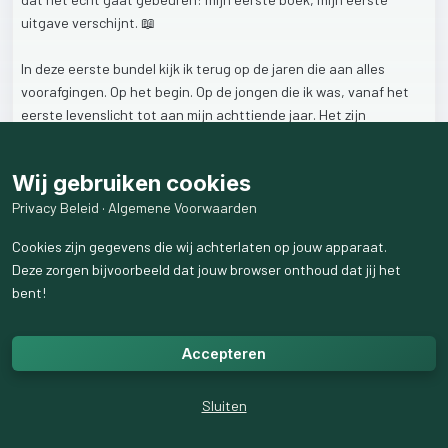
uitgave
verschijnt.
📖
In
deze
eerste
bundel
kijk
ik
terug
op
de
jaren
die
aan
alles
voorafgingen.
Op
het
begin.
Op
de
jongen
die
ik
was,
vanaf
het
eerste
levenslicht
tot
aan
mijn
achttiende
jaar.
Het
zijn
herinneringen
aan
een
jeugd
vol
gewone
dagen
en
ongewone
gebeurtenissen,
aan
vriendschap,
verwondering,
kattenkwaad,
Wij gebruiken cookies
schaamte,
angst
en
overleven.
Privacy Beleid
·
Algemene Voorwaarden
Er
komen
momenten
voorbij
die
bijna
ongelooflijk
lijken,
maar
die
Cookies zijn gegevens die wij achterlaten op jouw apparaat.
toch
echt
bij
mijn
leven
horen.
Dat
ik
als
vijfjarige
door
de
politie
Deze zorgen bijvoorbeeld dat jouw browser onthoud dat jij het
werd
meegenomen.
Dat
wij
als
jongens
eens
een
huis
bijeen
bent!
schreeuwden
vanwege
een
gaslek.
Dat
ik
verdacht
werd
van
het
wegnemen
van
de
inhoud
van
een
aktetas.
Maar
ook
de
schaduw
die
over
mijn
jeugd
viel,
door
de
terreur
van
mijn
Accepteren
stiefvader,
krijgt
daarin
een
plaats.
Sluiten
Deze
eerste
uitgave
verschijnt
op
25
april.
Toepasselijker
kan
bijna
niet:
het
is
mijn
verjaardag,
en
ook
de
dag
waarop
ik
met