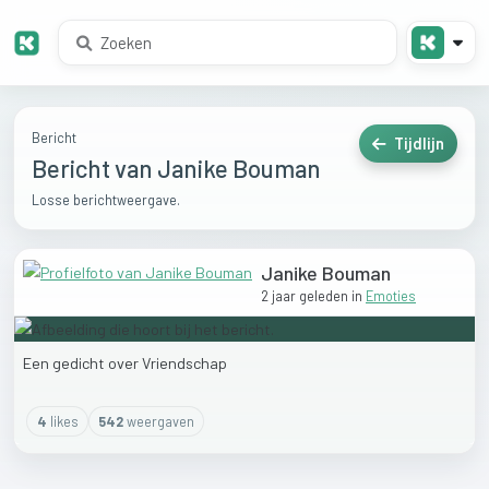
Bericht
Tijdlijn
Bericht van Janike Bouman
Losse berichtweergave.
Janike Bouman
2 jaar geleden
in
Emoties
Een
gedicht
over
Vriendschap
4
like
s
542
weergaven