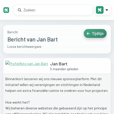
Bericht
Tijdlijn
Bericht van Jan Bart
Losse berichtweergave.
Jan Bart
5 maanden geleden
Binnenkort
lanceren
wij
ons
nieuwe
sponsorplatform.
Met
dit
initiatief
willen
wij
verenigingen
en
stichtingen
in
Nederland
helpen
om
extra
financiële
ruimte
te
creëren
voor
hun
projecten.
Hoe
werkt
het?
Wij
beheren
diverse
websites
die
gebaseerd
zijn
op
het
principe
van
affiliatemarketing.
Wij
zijn
inmiddels
goedgekeurd
voor
bijna