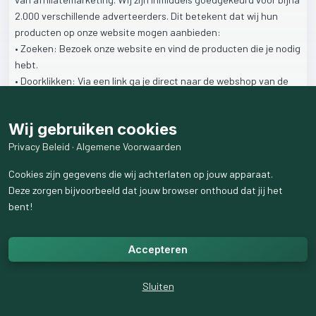
2.000
verschillende
adverteerders.
Dit
betekent
dat
wij
hun
producten
op
onze
website
mogen
aanbieden:
• Zoeken:
Bezoek
onze
website
en
vind
de
producten
die
je
nodig
hebt.
• Doorklikken:
Via
een
link
ga
je
direct
naar
de
webshop
van
de
adverteerder.
• Aankoop:
Je
rondt
je
bestelling
af
zoals
je
gewend
bent.
Wij gebruiken cookies
Waar
gaat
het
geld
heen?
Privacy Beleid
·
Algemene Voorwaarden
Over
elke
aankoop
die
via
ons
platform
wordt
gedaan,
Cookies zijn gegevens die wij achterlaten op jouw apparaat.
ontvangen
wij
een
commissie.
Dit
geld
vloeit
direct
terug
naar
Deze zorgen bijvoorbeeld dat jouw browser onthoud dat jij het
diverse
goede
doelen.
Wij
steunen
hiermee
verenigingen
en
bent!
stichtingen
in
Nederland,
maar
ook
projecten
in
het
buitenland
(bijvoorbeeld
in
Afrika).
Accepteren
Doe
mee!
Heb
je
interesse
in
ons
platform?
Of
je
nu
actief
bent
bij
een
Sluiten
vereniging,
een
specifiek
goed
doel
wilt
steunen
of
een
project
in
het
buitenland
een
warm
hart
toedraagt:
je
kunt
helpen
door