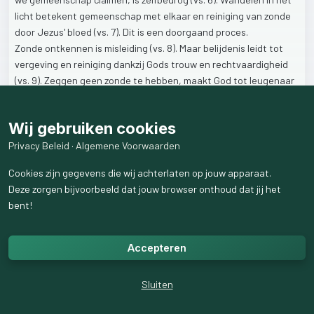
licht
betekent
gemeenschap
met
elkaar
en
reiniging
van
zonde
door
Jezus'
bloed
(vs.
7).
Dit
is
een
doorgaand
proces.
Zonde
ontkennen
is
misleiding
(vs.
8).
Maar
belijdenis
leidt
tot
vergeving
en
reiniging
dankzij
Gods
trouw
en
rechtvaardigheid
(vs.
9).
Zeggen
geen
zonde
te
hebben,
maakt
God
tot
leugenaar
(vs.
10).
Reflectie:
Leef
je
in
het
licht?
Ervaar
je
vreugde
door
Wij gebruiken cookies
gemeenschap?
Belijd
je
zonden
en
vertrouw
je
op
Jezus'
reiniging?
1
Johannes
1
nodigt
uit
tot
een
leven
van
Privacy Beleid
·
Algemene Voorwaarden
transparantie,
vreugde
en
vergeving.
Cookies zijn gegevens die wij achterlaten op jouw apparaat.
________________________________________
Deze zorgen bijvoorbeeld dat jouw browser onthoud dat jij het
bent!
121
weergaven
Accepteren
Sluiten