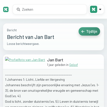
Bericht
Tijdlijn
Bericht van Jan Bart
Losse berichtweergave.
Jan Bart
1 jaar geleden
in
Geloof
________________________________________
1
Johannes
1:
Licht,
Liefde
en
Vergeving
Johannes
beschrijft
zijn
persoonlijke
ervaring
met
Jezus
(vs.
1-
3),
de
bron
van
onuitsprekelijke
vreugde
en
gemeenschap
met
God
(vs.
4).
God
is
licht,
zonder
duisternis
(vs.
5).
Leven
in
duisternis
terwijl
we
gemeenschap
claimen,
is
zelfbedrog
(vs.
6).
Wandelen
in
het