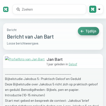
Bericht
Tijdlijn
Bericht van Jan Bart
Losse berichtweergave.
Jan Bart
1 jaar geleden
in
Geloof
________________________________________
Bijbelstudie
Jakobus
5:
Praktisch
Geloof
en
Geduld
Deze
Bijbelstudie
over
Jakobus
5
richt
zich
op
praktisch
geloof
en
geduld.
Benodigdheden:
Bijbels,
pen
en
papier.
Introductie
(10-15
minuten)
Start
met
gebed
en
bespreek
de
context:
Jakobus'
brief
moedigt
zichtbaar
geloof
in
daden
aan.
Lees
Jakobus
5
en
deel