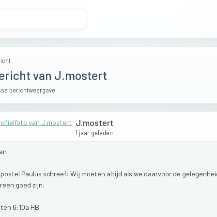
icht
ericht van J.mostert
se berichtweergave.
J.mostert
1 jaar geleden
en
apostel
Paulus
schreef:
Wij
moeten
altijd
als
we
daarvoor
de
gelegenhe
ereen
goed
zijn.
aten
6:10a
HB