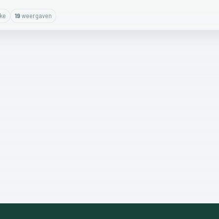
ike
19
weergaven