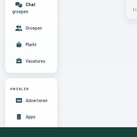
Chat
1
l
groepen
Groepen
Markt
Vacatures
KWEBLER
Adverteren
Apps
Hulpcentrum