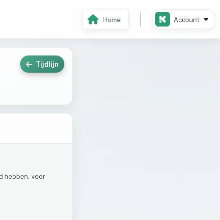
Home
Account
Tijdlijn
id
hebben,
voor