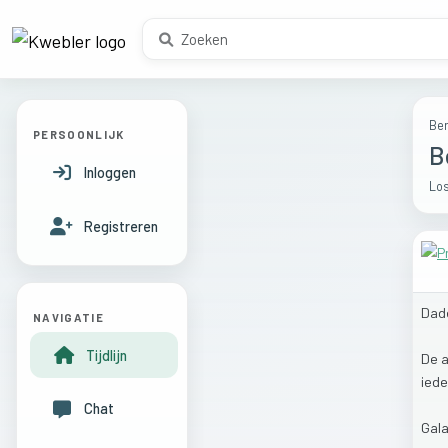
Ber
PERSOONLIJK
B
Inloggen
Los
Registreren
Dad
NAVIGATIE
Tijdlijn
De
ied
Chat
Gal