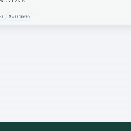
lm
125:1-2
NBV
ike
9
weergaven