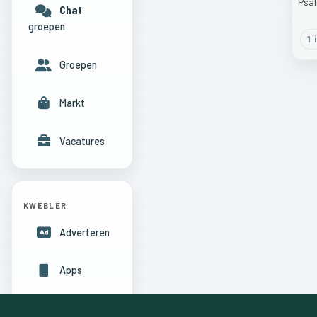
Psa
Chat
groepen
1
l
Groepen
Markt
Vacatures
KWEBLER
Adverteren
Apps
Hulpcentrum