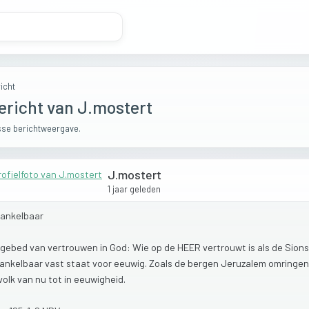
icht
ericht van J.mostert
se berichtweergave.
J.mostert
1 jaar geleden
ankelbaar
gebed
van
vertrouwen
in
God:
Wie
op
de
HEER
vertrouwt
is
als
de
Sion
ankelbaar
vast
staat
voor
eeuwig.
Zoals
de
bergen
Jeruzalem
omringen
volk
van
nu
tot
in
eeuwigheid.