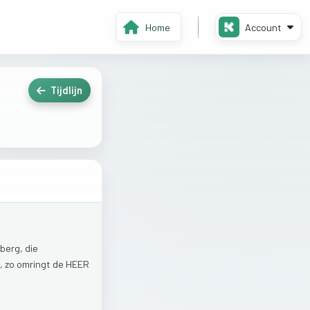
Home
Account
Tijdlijn
sberg,
die
,
zo
omringt
de
HEER