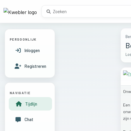
Ber
PERSOONLIJK
B
Inloggen
Los
Registreren
Onw
NAVIGATIE
Tijdlijn
Een
onw
zijn
Chat