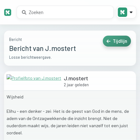
Bericht
Tijdlijn
Bericht van J.mostert
Losse berichtweergave.
J.mostert
2 jaar geleden
Wijsheid
Elihu
-
een
denker
-
zei:
Het
is
de
geest
van
God
in
de
mens,
de
adem
van
de
Ontzagwekkende
die
inzicht
brengt.
Niet
de
ouderdom
maakt
wijs,
de
jaren
leiden
niet
vanzelf
tot
een
juist
oordeel.