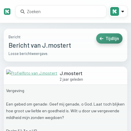
Bericht
Tijdlijn
Bericht van J.mostert
Losse berichtweergave.
J.mostert
2 jaar geleden
Vergeving
Een
gebed
om
genade:
Geef
mij
genade,
o
God.
Laat
toch
blijken
hoe
groot
uw
liefde
en
goedheid
is.
Wilt
u
door
uw
vergevende
mildheid
mijn
zonden
wegdoen?
Psalm
51:3a,c
HB