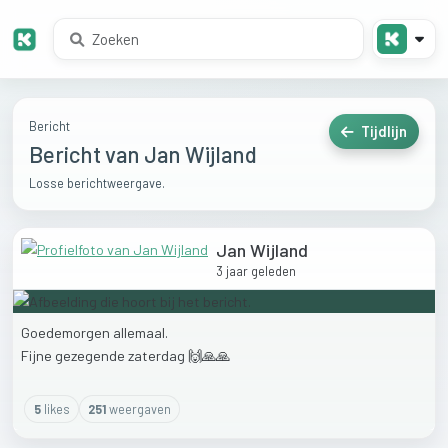
Bericht
Tijdlijn
Bericht van Jan Wijland
Losse berichtweergave.
Jan Wijland
3 jaar geleden
Goedemorgen
allemaal.
Fijne
gezegende
zaterdag
🙌🙏🙏
5
like
s
251
weergaven