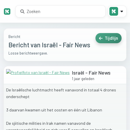
Bericht
Tijdlijn
Bericht van Israël - Fair News
Losse berichtweergave.
Israël - Fair News
1 jaar geleden
De
Israëlische
luchtmacht
heeft
vanavond
in
totaal
4
drones
onderschept
3
daarvan
kwamen
uit
het
oosten
en
één
uit
Libanon
De
sjiitische
milities
in
Irak
namen
vanavond
de
verantwoordelijkheid
op
zich
voor
6
aanvallen
op
Israëlisch