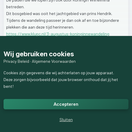
betreden.
Dit
bosgebied
was
ooit
het
jachtgebied
van
prins
Hendrik.
Tijdens
de
wandeling
passeer
je
dan
ook
af
en
toe
bijzondere
plekken
die
aan
deze
tijd
herinneren.
https://www.klupc.nl/3-augustus-koninginnewandeling
1
like
269
weergaven
Wij gebruiken cookies
Privacy Beleid
·
Algemene Voorwaarden
Cookies zijn gegevens die wij achterlaten op jouw apparaat.
Deze zorgen bijvoorbeeld dat jouw browser onthoud dat jij het
bent!
Accepteren
Sluiten