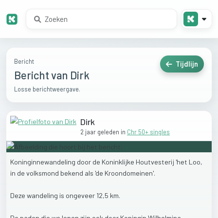
Bericht
Tijdlijn
Bericht van Dirk
Losse berichtweergave.
Dirk
2 jaar geleden
in
Chr 50+ singles
Koninginnewandeling
door
de
Koninklijke
Houtvesterij
'het
Loo,
in
de
volksmond
bekend
als
'de
Kroondomeinen'.
Deze
wandeling
is
ongeveer
12,5
km.
De
paden
die
we
lopen
zijn
ook
door
Koningin
Wilhelmina