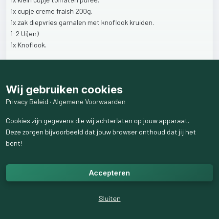
1x
cupje
creme
fraish
200g.
1x
zak
diepvries
garnalen
met
knoflook
kruiden.
1-2
Ui(en)
1x
Knoflook.
Koken:
Wij gebruiken cookies
Pasta:
Kook
wat
water
en
voeg
de
pasta
toe
wanneer
dit
kookt.
Privacy Beleid
·
Algemene Voorwaarden
Maak
de
saus
terwijl
de
pasta
kookt.
Cookies zijn gegevens die wij achterlaten op jouw apparaat.
Deze zorgen bijvoorbeeld dat jouw browser onthoud dat jij het
Saus:
bent!
Bak
de
garnalen.
Doe
tijdens
het
bakken
de
ui
en
knoflook
erbij
en
bak
dit
goed.
Accepteren
Waneer
bij
de
garnalen
de
puntjes
van
de
kont
helemaal
naar
het
kopje
gekruld
zijn,
dan
zijn
ze
goed!
Voeg
dan
een
paar
Sluiten
schepjes
met
een
theelepel
toe
van
de
tomaten
puree.
Niet
veel!
Gewoon
alleen
een
beetje
zodat
de
garnalen
meer
smaak