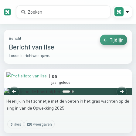
Bericht
Tijdlijn
Bericht van Ilse
Losse berichtweergave.
Ilse
1 jaar geleden
Vorige
Volgen
Heerlijk
in
het
zonnetje
met
de
voeten
in
het
gras
wachten
op
de
sing
in
van
de
Opwekking
2025!
3
like
s
126
weergaven