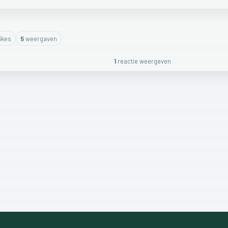
ike
s
5
weergaven
1
reactie
weergeven