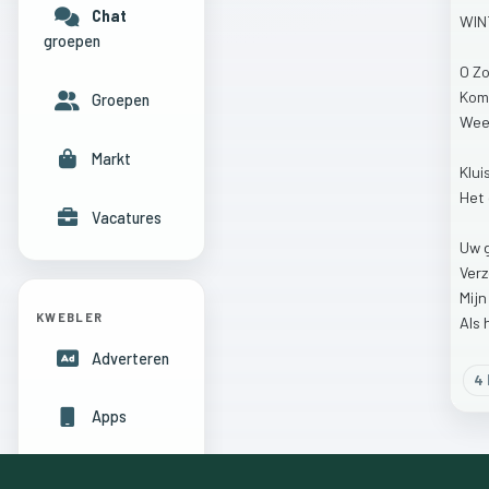
Chat
WIN
groepen
O
Z
Ko
Groepen
Wee
Markt
Klui
Het
Vacatures
Uw
Ver
Mij
KWEBLER
Als
Adverteren
4
l
Apps
Hulpcentrum