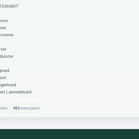
TERHART
onne
mme
romme
ster
duister
gloed
zoet
n
gemoed
het
Lammebloed
ike
s
353
weergaven