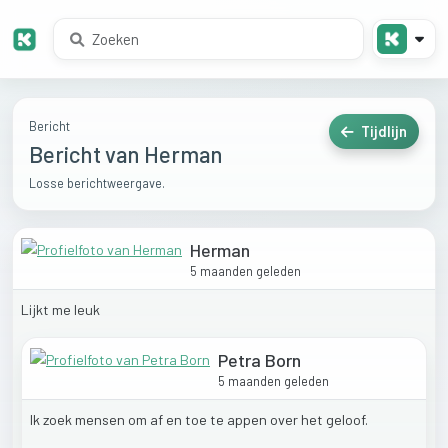
Bericht
Tijdlijn
Bericht van Herman
Losse berichtweergave.
Herman
5 maanden geleden
Lijkt
me
leuk
Petra Born
5 maanden geleden
Ik
zoek
mensen
om
af
en
toe
te
appen
over
het
geloof.