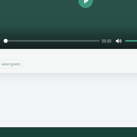
Play
00:00
lay
Mute
4
weergaven