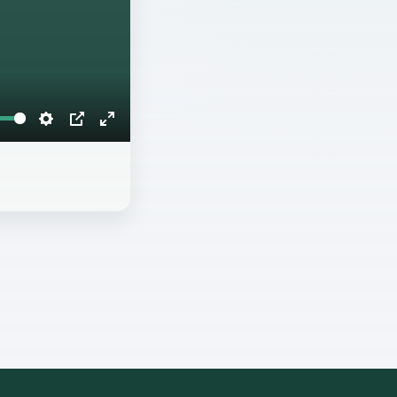
Settings
PIP
Enter
fullscreen