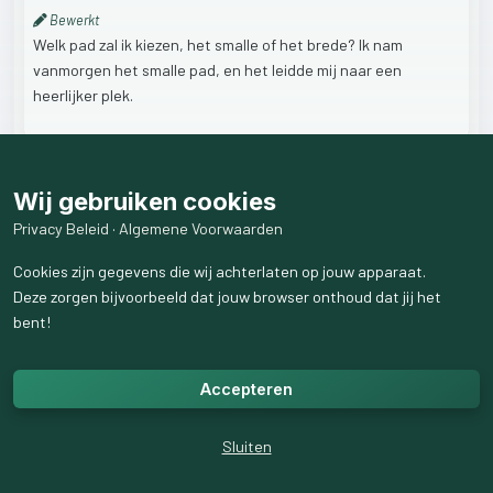
Bewerkt
Welk
pad
zal
ik
kiezen,
het
smalle
of
het
brede?
Ik
nam
vanmorgen
het
smalle
pad,
en
het
leidde
mij
naar
een
heerlijker
plek.
Wij gebruiken cookies
8
like
s
4
weergaven
Privacy Beleid
·
Algemene Voorwaarden
1
reactie
weergeven
Cookies zijn gegevens die wij achterlaten op jouw apparaat.
Deze zorgen bijvoorbeeld dat jouw browser onthoud dat jij het
bent!
Accepteren
Sluiten