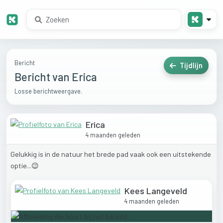
Bericht
Tijdlijn
Bericht van Erica
Losse berichtweergave.
Erica
4 maanden geleden
Gelukkig
is
in
de
natuur
het
brede
pad
vaak
ook
een
uitstekende
optie...😉
Kees Langeveld
4 maanden geleden