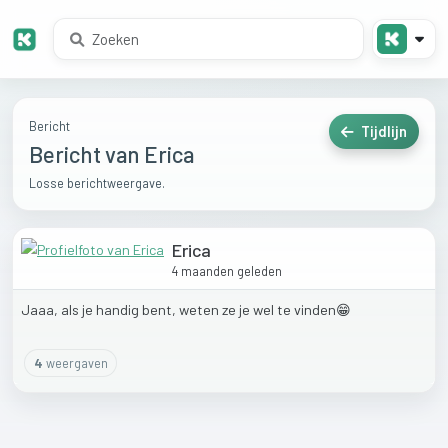
Bericht
Tijdlijn
Bericht van Erica
Losse berichtweergave.
Erica
4 maanden geleden
Jaaa,
als
je
handig
bent,
weten
ze
je
wel
te
vinden😁
4
weergaven