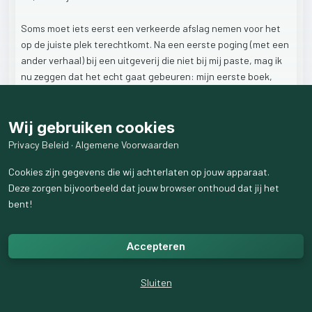
Soms
moet
iets
eerst
een
verkeerde
afslag
nemen
voor
het
op
de
juiste
plek
terechtkomt.
Na
een
eerste
poging
(met
een
ander
verhaal)
bij
een
uitgeverij
die
niet
bij
mij
paste,
mag
ik
nu
zeggen
dat
het
echt
gaat
gebeuren:
mijn
eerste
boek,
mijn
eerste
uitgave
verschijnt.
📖
Wij gebruiken cookies
In
deze
eerste
bundel
kijk
ik
terug
op
de
jaren
die
aan
alles
voorafgingen.
Op
het
begin.
Op
de
jongen
die
ik
was,
vanaf
het
Privacy Beleid
·
Algemene Voorwaarden
eerste
levenslicht
tot
aan
mijn
achttiende
jaar.
Het
zijn
Cookies zijn gegevens die wij achterlaten op jouw apparaat.
herinneringen
aan
een
jeugd
vol
gewone
dagen
en
ongewone
Deze zorgen bijvoorbeeld dat jouw browser onthoud dat jij het
gebeurtenissen,
aan
vriendschap,
verwondering,
bent!
kattenkwaad,
schaamte,
angst
en
overleven.
Er
komen
momenten
voorbij
die
bijna
ongelooflijk
lijken,
maar
Accepteren
die
toch
echt
bij
mijn
leven
horen.
Dat
ik
als
vijfjarige
door
de
politie
werd
meegenomen.
Dat
wij
als
jongens
eens
een
huis
Sluiten
bijeen
schreeuwden
vanwege
een
gaslek.
Dat
ik
verdacht
werd
van
het
wegnemen
van
de
inhoud
van
een
aktetas.
Maar