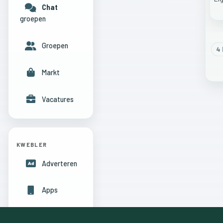
Chat
groepen
Groepen
4
l
Markt
Vacatures
KWEBLER
Adverteren
Apps
Hulpcentrum