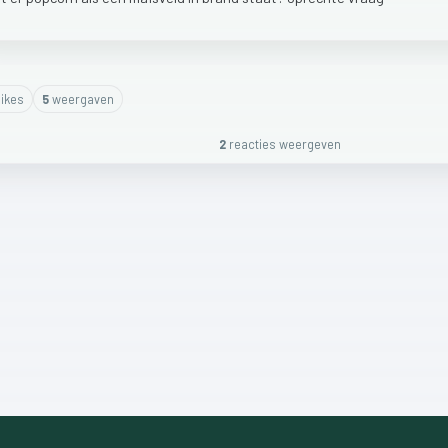
ike
s
5
weergaven
2
reactie
s
weergeven