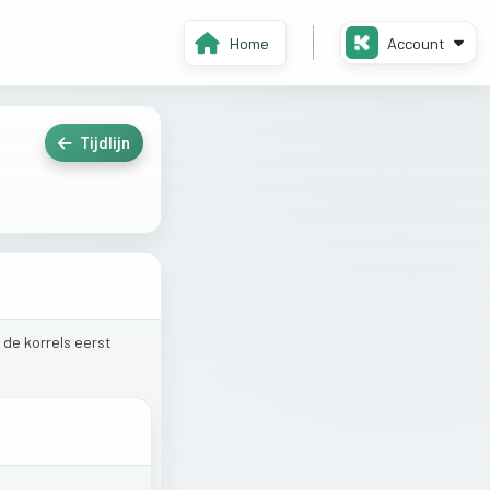
Home
Account
Tijdlijn
n
de
korrels
eerst