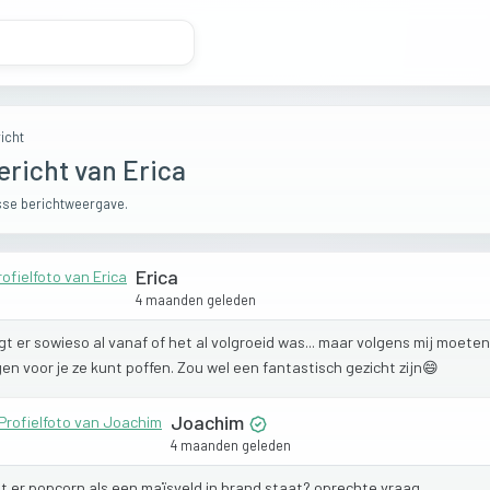
icht
ericht van Erica
se berichtweergave.
Erica
4 maanden geleden
gt
er
sowieso
al
vanaf
of
het
al
volgroeid
was...
maar
volgens
mij
moete
gen
voor
je
ze
kunt
poffen.
Zou
wel
een
fantastisch
gezicht
zijn😄
Joachim
4 maanden geleden
gt
er
popcorn
als
een
maïsveld
in
brand
staat?
oprechte
vraag