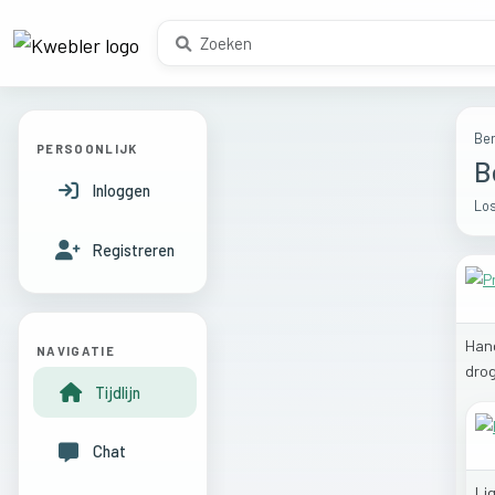
Ber
PERSOONLIJK
B
Inloggen
Los
Registreren
Han
NAVIGATIE
dro
Tijdlijn
Chat
Li