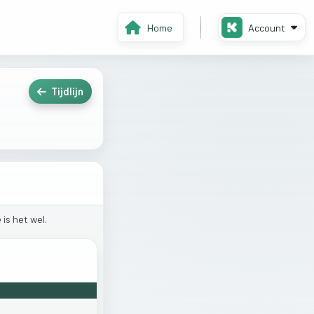
Home
Account
Tijdlijn
e
is
het
wel.