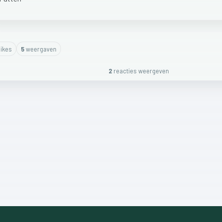
ike
s
5
weergaven
2
reactie
s
weergeven