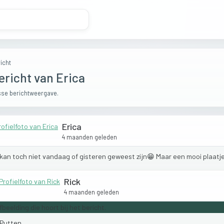
icht
ericht van Erica
se berichtweergave.
Erica
4 maanden geleden
kan
toch
niet
vandaag
of
gisteren
geweest
zijn😁
Maar
een
mooi
plaatj
Rick
4 maanden geleden
Putten