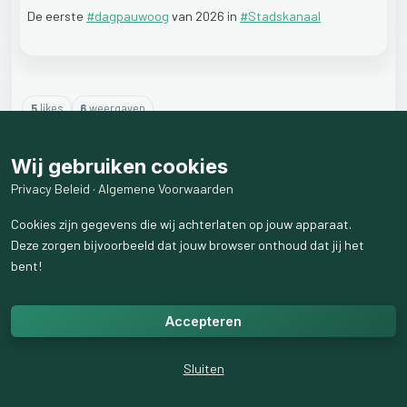
De
eerste
#dagpauwoog
van
2026
in
#Stadskanaal
5
like
s
6
weergaven
2
reactie
s
weergeven
Wij gebruiken cookies
Privacy Beleid
·
Algemene Voorwaarden
Cookies zijn gegevens die wij achterlaten op jouw apparaat.
Deze zorgen bijvoorbeeld dat jouw browser onthoud dat jij het
bent!
Accepteren
Sluiten