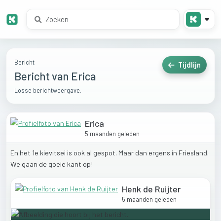
Bericht
Tijdlijn
Bericht van Erica
Losse berichtweergave.
Erica
5 maanden geleden
En
het
1e
kievitsei
is
ook
al
gespot.
Maar
dan
ergens
in
Friesland.
We
gaan
de
goeie
kant
op!
Henk de Ruijter
5 maanden geleden