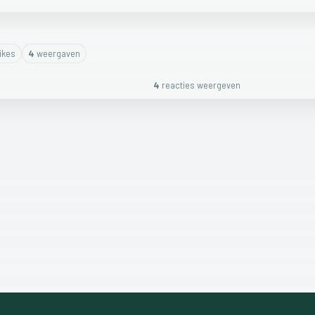
ike
s
4
weergaven
4
reactie
s
weergeven