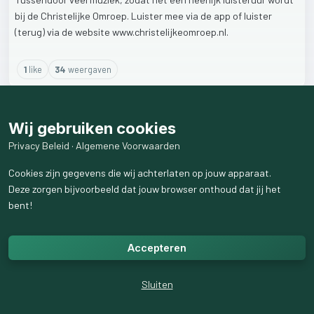
bij
de
Christelijke
Omroep.
Luister
mee
via
de
app
of
luister
(terug)
via
de
website
www.christelijkeomroep.nl.
1
like
34
weergaven
Wij gebruiken cookies
Privacy Beleid
·
Algemene Voorwaarden
Cookies zijn gegevens die wij achterlaten op jouw apparaat.
Deze zorgen bijvoorbeeld dat jouw browser onthoud dat jij het
bent!
Accepteren
Sluiten