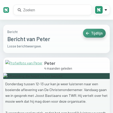
Bericht
Tijdlijn
Bericht van Peter
Losse berichtweergave.
Peter
4 maanden geleden
Donderdag
tussen
12-13
uur
kan
je
weer
luisteren
naar
een
boeiende
aflevering
van
De
Christenondernemer.
Vandaag
gaan
we
in
gesprek
met
Joost
Bastiaans
van
TWR.
Hij
vertelt
over
het
mooie
werk
dat
hij
mag
doen
voor
deze
organisatie.
Tussendoor
veel
muziek,
zodat
het
een
heerlijk
luisteruur
wordt