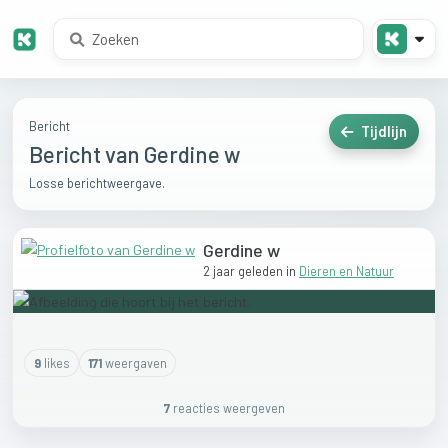
Bericht
Tijdlijn
Bericht van Gerdine w
Losse berichtweergave.
Gerdine w
2 jaar geleden
in
Dieren en Natuur
9
like
s
171
weergaven
7
reactie
s
weergeven