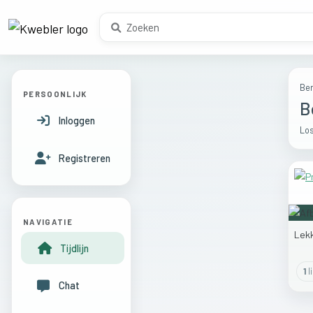
Ber
PERSOONLIJK
B
Inloggen
Los
Registreren
NAVIGATIE
Lek
Tijdlijn
1
l
Chat