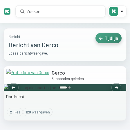
Bericht
Tijdlijn
Bericht van Gerco
Losse berichtweergave.
Gerco
5 maanden geleden
Vorige
Volgen
Dordrecht
2
like
s
120
weergaven