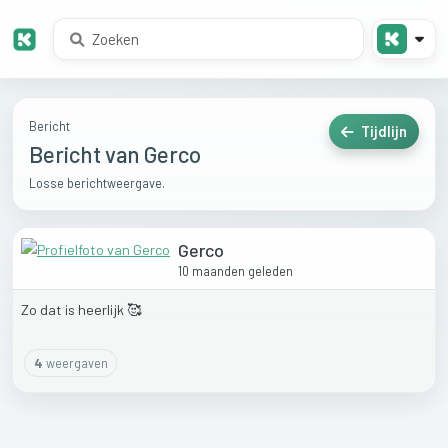
Bericht
Tijdlijn
Bericht van Gerco
Losse berichtweergave.
Gerco
10 maanden geleden
Zo
dat
is
heerlijk
🥰
4
weergaven