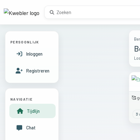
Ber
PERSOONLIJK
B
Inloggen
Los
Registreren
🥰
g
NAVIGATIE
Tijdlijn
3
w
Chat