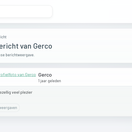
icht
ericht van Gerco
se berichtweergave.
Gerco
1 jaar geleden
ezellig
veel
plezier
eergaven