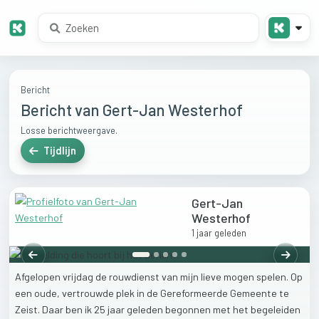
Bericht
Bericht van Gert-Jan Westerhof
Losse berichtweergave.
Tijdlijn
Gert-Jan
Westerhof
1 jaar geleden
Vorige
Volgen
Afgelopen
vrijdag
de
rouwdienst
van
mijn
lieve
mogen
spelen.
Op
een
oude,
vertrouwde
plek
in
de
Gereformeerde
Gemeente
te
Zeist.
Daar
ben
ik
25
jaar
geleden
begonnen
met
het
begeleiden