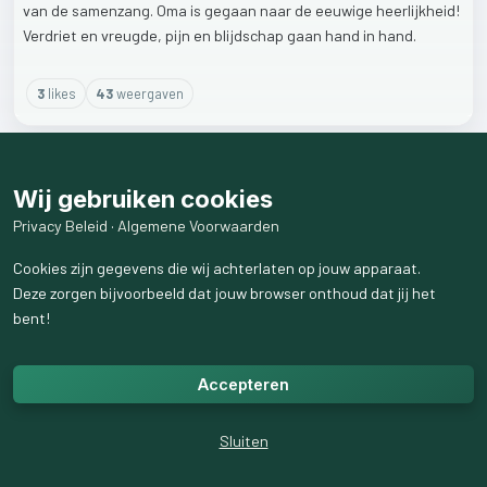
van
de
samenzang.
Oma
is
gegaan
naar
de
eeuwige
heerlijkheid!
Verdriet
en
vreugde,
pijn
en
blijdschap
gaan
hand
in
hand.
3
like
s
43
weergaven
Wij gebruiken cookies
Privacy Beleid
·
Algemene Voorwaarden
Cookies zijn gegevens die wij achterlaten op jouw apparaat.
Deze zorgen bijvoorbeeld dat jouw browser onthoud dat jij het
bent!
Accepteren
Sluiten