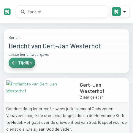
Bericht
Bericht van Gert-Jan Westerhof
Losse berichtweergave.
Tijdlijn
Gert-Jan
Westerhof
2 jaar geleden
Goedemiddag
iedereen!
Ik
wens
jullie
allemaal
Gods
zegen!
Vanavond
mag
ik
de
eredienst
begeleiden
in
de
Hervormde
Kerk
te
Hedel.
Het
gaat
over
de
drie-eenheid
van
God.
Ik
speel
voor
de
dienst
o.a.
Ere
zij
aan
God
de
Vader.