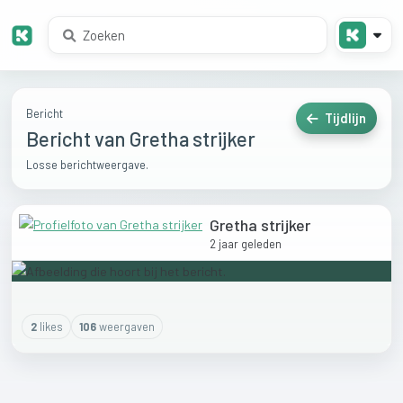
Bericht
Tijdlijn
Bericht van Gretha strijker
Losse berichtweergave.
Gretha strijker
2 jaar geleden
2
like
s
106
weergaven