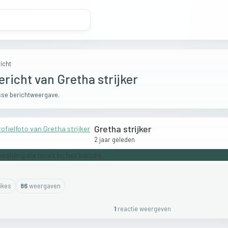
icht
ericht van Gretha strijker
se berichtweergave.
Gretha strijker
2 jaar geleden
ike
s
86
weergaven
1
reactie
weergeven