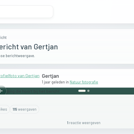
icht
ericht van Gertjan
se berichtweergave.
Gertjan
1 jaar geleden
in
Natuur fotografie
Vorige
ike
s
115
weergaven
1
reactie
weergeven