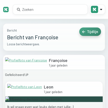
Bericht
Tijdlijn
Bericht van Françoise
Losse berichtweergave.
Françoise
1 jaar geleden
Gefeliciteerd!🎉
Leon
1 jaar geleden
Ik
wil
graag
even
wat
leuks
delen
met
jullie
:)