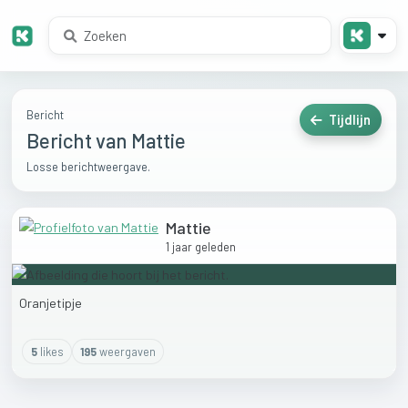
Bericht
Tijdlijn
Bericht van Mattie
Losse berichtweergave.
Mattie
1 jaar geleden
Oranjetipje
5
like
s
195
weergaven